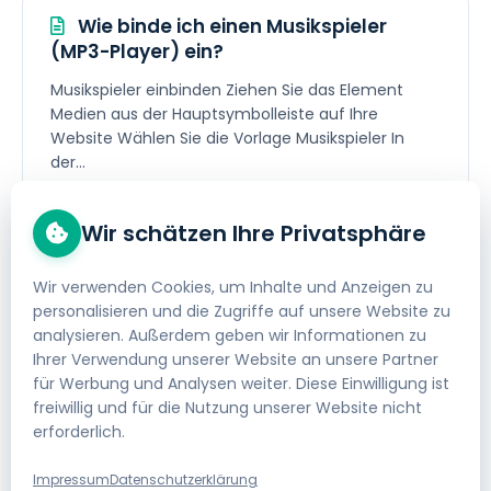
Wie binde ich einen Musikspieler
(MP3-Player) ein?
Musikspieler einbinden Ziehen Sie das Element
Medien aus der Hauptsymbolleiste auf Ihre
Website Wählen Sie die Vorlage Musikspieler In
der...
Homepage Baukasten
/
Medien
Wir schätzen Ihre Privatsphäre
Wir verwenden Cookies, um Inhalte und Anzeigen zu
personalisieren und die Zugriffe auf unsere Website zu
Wie binde ich einen Spotify Player
analysieren. Außerdem geben wir Informationen zu
ein?
Ihrer Verwendung unserer Website an unsere Partner
für Werbung und Analysen weiter. Diese Einwilligung ist
Spotify Player einbinden Ziehen Sie das Element
freiwillig und für die Nutzung unserer Website nicht
Medien aus der Hauptsymbolleiste auf Ihre
erforderlich.
Website Wählen Sie die Vorlage Spotify Spieler
Fügen...
Impressum
Datenschutzerklärung