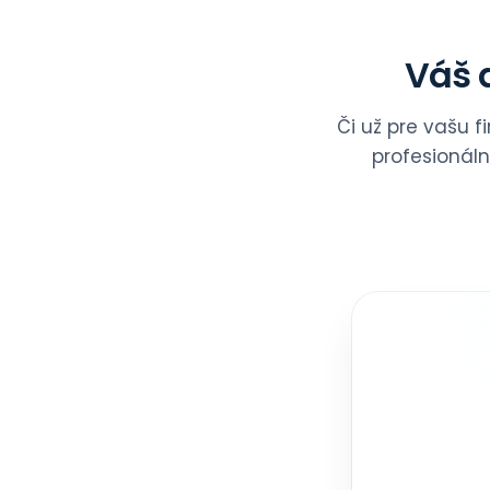
Váš d
Či už pre vašu f
profesionál