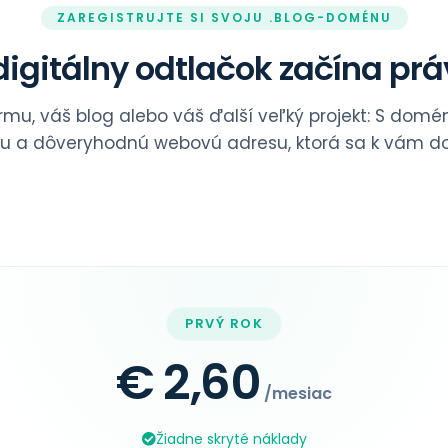
ZAREGISTRUJTE SI SVOJU .BLOG-DOMÉNU
igitálny odtlačok začína prá
irmu, váš blog alebo váš ďalší veľký projekt: S dom
nu a dôveryhodnú webovú adresu, ktorá sa k vám do
PRVÝ ROK
€ 2,60
/mesiac
Žiadne skryté náklady