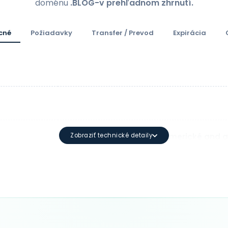
doménu
.BLOG-v prehľadnom zhrnutí.
cné
Požiadavky
Transfer / Prevod
Expirácia
Zobraziť technické detaily
Min: 3 Max: 63 Alfanumerické and 