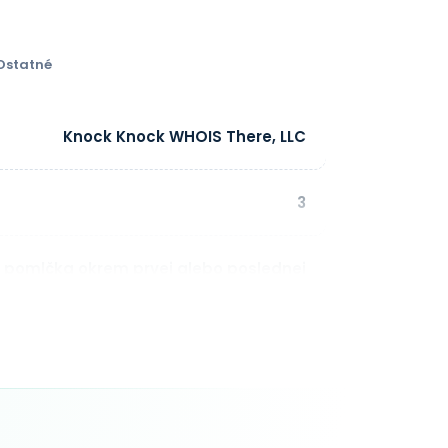
Ostatné
Knock Knock WHOIS There, LLC
3
a pomlčka okrem prvej alebo poslednej
pozície IDN: Áno, Chinese
1 - 10 rok(y)
V reálnom čase