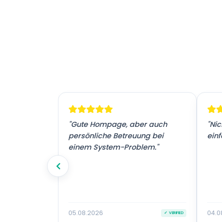
! Vielen
"Gute Hompage, aber auch
"Nic
tz."
persönliche Betreuung bei
einf
einem System-Problem."
05.08.2026
04.0
✓ VERIFIED
✓ VERIFIED