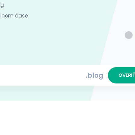
og
eálnom čase
.blog
OVERI