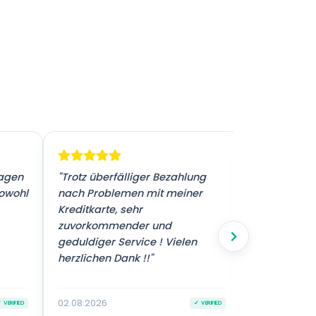
ragen
"Trotz überfälliger Bezahlung
"Sehr guter 
sowohl
nach Problemen mit meiner
Kreditkarte, sehr
zuvorkommender und
geduldiger Service ! Vielen
herzlichen Dank !!"
02.08.2026
02.08.2026
 VERIFIED
✓ VERIFIED