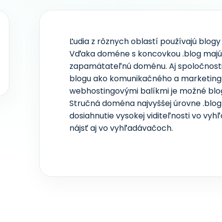
Ľudia z rôznych oblastí používajú blogy 
Vďaka doméne s koncovkou .blog majú 
zapamätateľnú doménu. Aj spoločnosti
blogu ako komunikačného a marketingo
webhostingovými balíkmi je možné blogy
Stručná doména najvyššej úrovne .blo
dosiahnutie vysokej viditeľnosti vo vy
nájsť aj vo vyhľadávačoch.