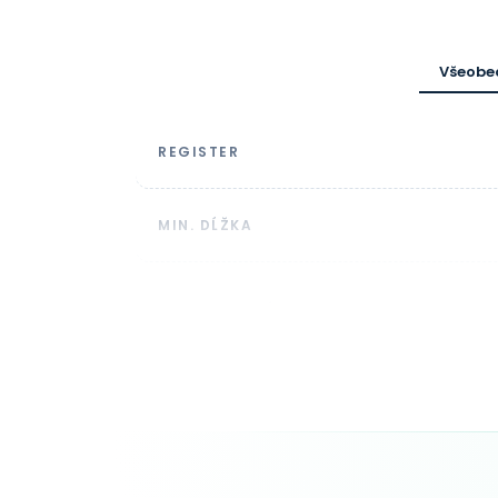
Všeobe
REGISTER
MIN. DĹŽKA
SYNTAX DOMÉNY
TRVANIE
AKTUALIZÁCIA ZONEFILE