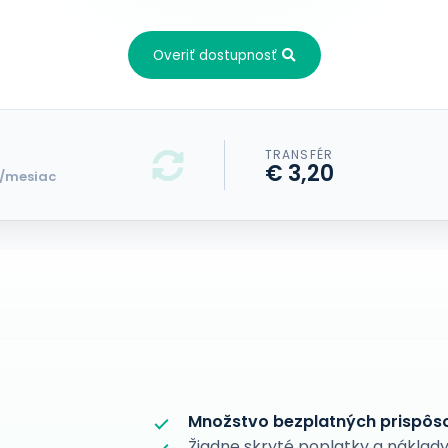
Overiť dostupnosť
TRANSFÉR
€ 3,20
/mesiac
Množstvo bezplatných prispôs
Žiadne skryté poplatky a náklady