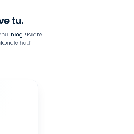
ve tu.
énou
.blog
získate
konale hodí.