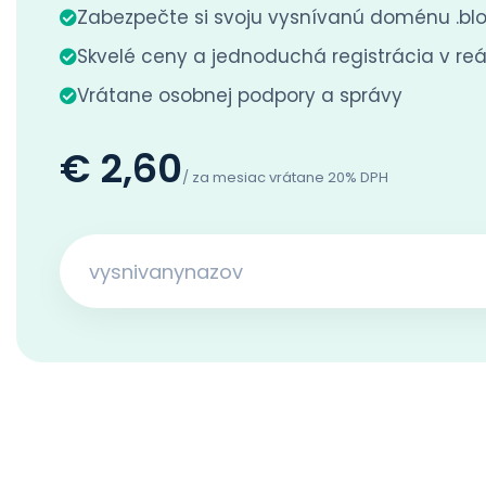
Zabezpečte si svoju vysnívanú doménu .bl
Skvelé ceny a jednoduchá registrácia v r
Vrátane osobnej podpory a správy
€ 2,60
/ za mesiac vrátane 20% DPH