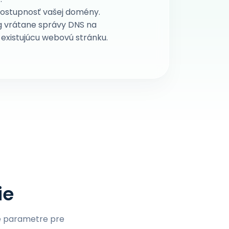
dostupnosť vašej domény.
g vrátane správy DNS na
existujúcu webovú stránku.
ie
ké parametre pre