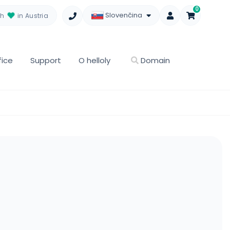
0
Slovenčina
th
in Austria
fice
Support
O helloly
Domain