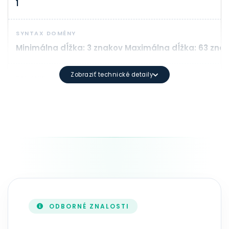
1
SYNTAX DOMÉNY
Minimálna dĺžka: 3 znakov Maximálna dĺžka: 63 znako
Zobraziť technické detaily
TRVANIE
1 - 10 rok(y)
AKTUALIZÁCIA ZONEFILE
V reálnom čase
ODBORNÉ ZNALOSTI