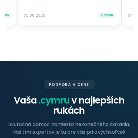
05.08.2026
04.0
VERIFIED
✓ VERIFIED
PODPORA V CENE
Vaša
.cymru
v najlepších
rukách
Skutočná pomoc namiesto nekonečného čakania.
Náš tím expertov je tu pre vás pri akýchkoľvek