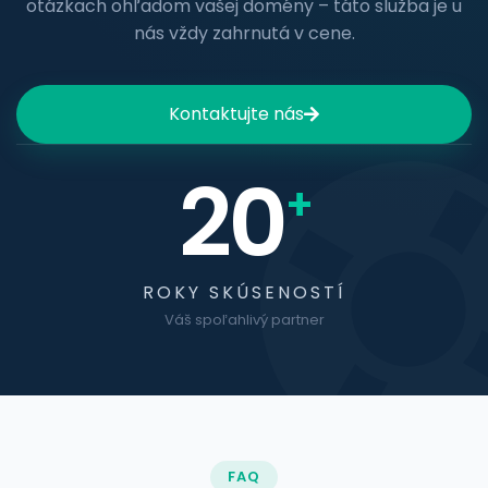
otázkach ohľadom vašej domény – táto služba je u
nás vždy zahrnutá v cene.
Kontaktujte nás
20
+
ROKY SKÚSENOSTÍ
Váš spoľahlivý partner
FAQ