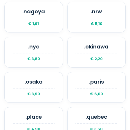
.nagoya
.nrw
€ 1,91
€ 5,10
.nyc
.okinawa
€ 3,80
€ 2,20
.osaka
.paris
€ 3,90
€ 6,00
.place
.quebec
€ 4,90
€ 3,50