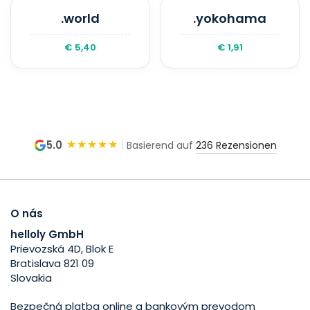
.world
.yokohama
€ 5,40
€ 1,91
★★★★★
5.0
|
Basierend auf
236 Rezensionen
O nás
helloly GmbH
Prievozská 4D, Blok E
Bratislava 821 09
Slovakia
Bezpečná platba online a bankovým prevodom