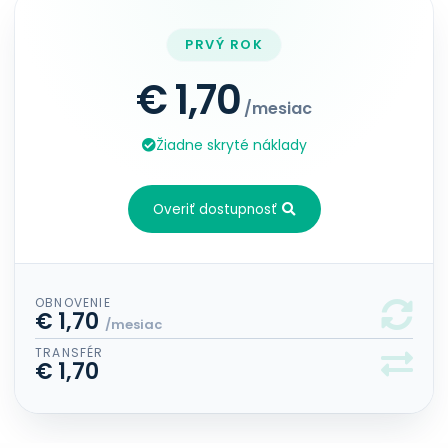
PRVÝ ROK
€ 1,70
/mesiac
Žiadne skryté náklady
Overiť dostupnosť
OBNOVENIE
€ 1,70
/mesiac
TRANSFÉR
€ 1,70