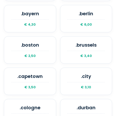
.bayern
.berlin
€ 4,30
€ 6,00
.boston
.brussels
€ 2,50
€ 3,40
.capetown
.city
€ 3,50
€ 3,10
.cologne
.durban