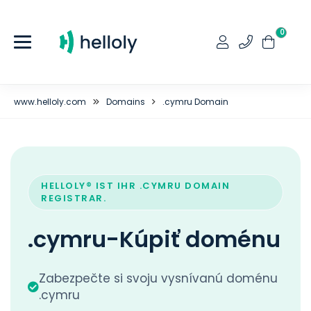
0
www.helloly.com
Domains
.cymru Domain
HELLOLY® IST IHR .CYMRU DOMAIN
REGISTRAR.
.cymru-Kúpiť doménu
Zabezpečte si svoju vysnívanú doménu
.cymru