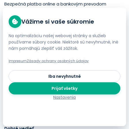
Bezpečná platba online a bankovým prevodom
Vážime si vaše súkromie
Ceny vrátane 20 % DPH.
Na optimalizáciu našej webovej stránky a služieb
používame súbory cookie. Niektoré sú nevyhnutné, iné
nám pomáhajú zlepšiť váš zážitok.
Impresum
Zásady ochrany osobných údajov
Iba nevyhnutné
Spojte sa s nami
Prijať všetky
Telefónna zákanícka linka
+43 732 350023
Nastavenia
E-Mail
support@helloly.com
Dobré vedieť