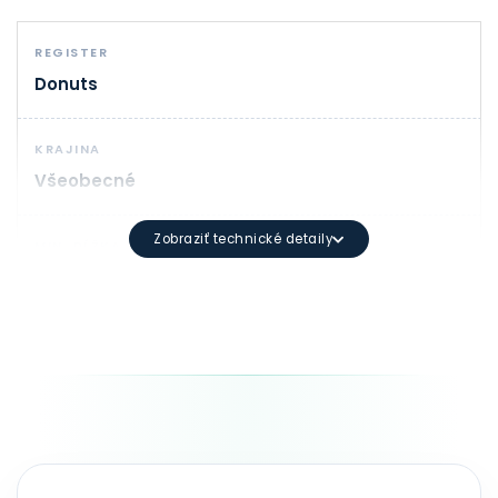
REGISTER
Donuts
KRAJINA
Všeobecné
Zobraziť technické detaily
MIN. DĹŽKA
1
SYNTAX DOMÉNY
Minimálna dĺžka: 3 znakov Maximálna dĺžka: 63 znako
TRVANIE
1 - 10 rok(y)