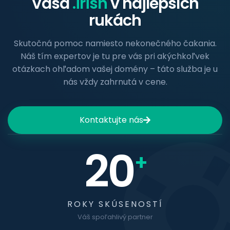
Vaša
.irish
v najlepších
rukách
Skutočná pomoc namiesto nekonečného čakania.
Náš tím expertov je tu pre vás pri akýchkoľvek
otázkach ohľadom vašej domény – táto služba je u
nás vždy zahrnutá v cene.
Kontaktujte nás
20
+
ROKY SKÚSENOSTÍ
Váš spoľahlivý partner