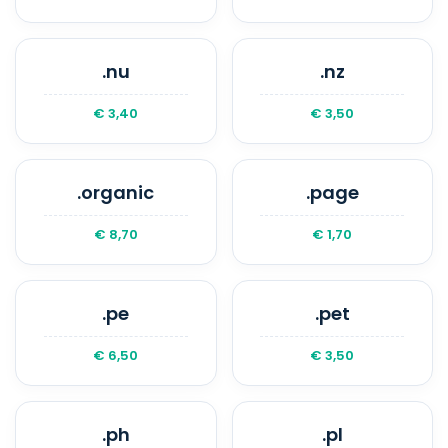
.nu
.nz
€ 3,40
€ 3,50
.organic
.page
€ 8,70
€ 1,70
.pe
.pet
€ 6,50
€ 3,50
.ph
.pl