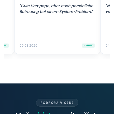
r
"Gute Hompage, aber auch persönliche
"Nic
Betreuung bei einem System-Problem."
vers
05.08.2026
04.0
VERIFIED
✓ VERIFIED
PODPORA V CENE