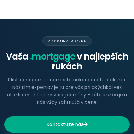
PODPORA V CENE
Vaša
.mortgage
v najlepších
rukách
Skutočná pomoc namiesto nekonečného čakania.
Náš tím expertov je tu pre vás pri akýchkoľvek
otázkach ohľadom vašej domény – táto služba je u
nás vždy zahrnutá v cene.
Kontaktujte nás