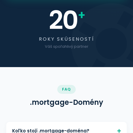
20
+
ROKY SKÚSENOSTÍ
Váš spoľahlivý partner
FAQ
.mortgage-Domény
Koľko stojí .mortgage-doména?