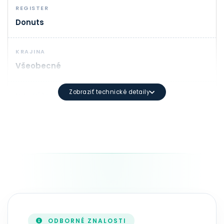
REGISTER
Donuts
KRAJINA
Všeobecné
Zobraziť technické detaily
MIN. DĹŽKA
1
SYNTAX DOMÉNY
Minimálna dĺžka: 3 znakov Maximálna dĺžka: 63 znako
TRVANIE
1 - 10 rok(y)
ODBORNÉ ZNALOSTI