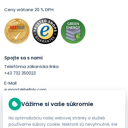
Ceny vrátane 20 % DPH.
Spojte sa s nami
Telefónna zákanícka linka
+43 732 350023
E-Mail
support@helloly.com
Vážime si vaše súkromie
Dobré vedieť
Kúpiť doménu
Na optimalizáciu našej webovej stránky a služieb
používame súbory cookie. Niektoré sú nevyhnutné, iné
Objednať Webhosting