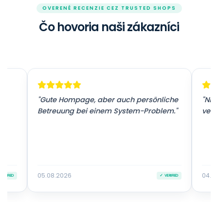
OVERENÉ RECENZIE CEZ TRUSTED SHOPS
Čo hovoria naši zákazníci
r
"Gute Hompage, aber auch persönliche
"Nic
Betreuung bei einem System-Problem."
vers
05.08.2026
04.0
VERIFIED
✓ VERIFIED