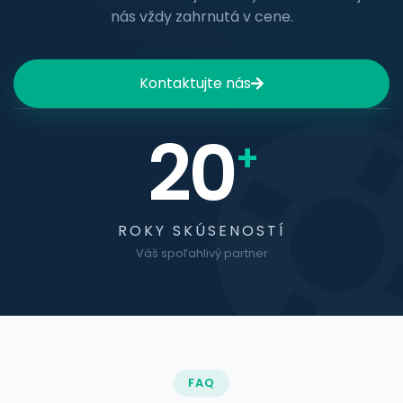
nás vždy zahrnutá v cene.
Kontaktujte nás
20
+
ROKY SKÚSENOSTÍ
Váš spoľahlivý partner
FAQ