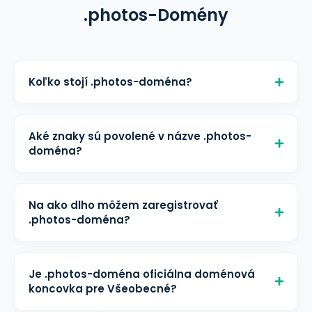
.photos-Domény
Koľko stojí .photos-doména?
.photos-doména stojí € 3,20/mesiac
za registráciu, € 3,20/mesiac za
Aké znaky sú povolené v názve .photos-
obnovu a € 3,20/mesiac za transfer na
doména?
helloly. Všetky ceny zahŕňajú
Minimálna dĺžka: 3 znakov Maximálna
bezplatnú správu DNS a ochranu
dĺžka: 63 znakov Povolené znaky: a-z,
WHOIS.
Na ako dlho môžem zaregistrovať
0-9, IDN znaky: áno
.photos-doména?
.photos-doména je možné
zaregistrovať na 1 - 10 rok(y). Môžete
Je .photos-doména oficiálna doménová
ju obnoviť pred vypršaním, aby ste si
koncovka pre Všeobecné?
doménu ponechali.