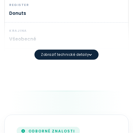
REGISTER
Donuts
KRAJINA
Všeobecné
Zobraziť technické detaily
MIN. DĹŽKA
1
SYNTAX DOMÉNY
Minimálna dĺžka: 3 znakov Maximálna dĺžka: 63 znako
TRVANIE
1 - 10 rok(y)
ODBORNÉ ZNALOSTI