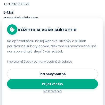
+43 732 350023
E-Mail
support@helloly.com
Vážime si vaše súkromie
Dobré vedieť
Kúpiť doménu
Na optimalizáciu našej webovej stránky a služieb
používame súbory cookie. Niektoré sú nevyhnutné, iné
Objednať Webhosting
nám pomáhajú zlepšiť váš zážitok.
Impresum
Impresum
Zásady ochrany osobných údajov
Obchodné podmienky
Ochrana súkromia
Iba nevyhnutné
Bezplatné presunutie webových stránok
Prijať všetky
Nastavenia cookies
Nastavenia