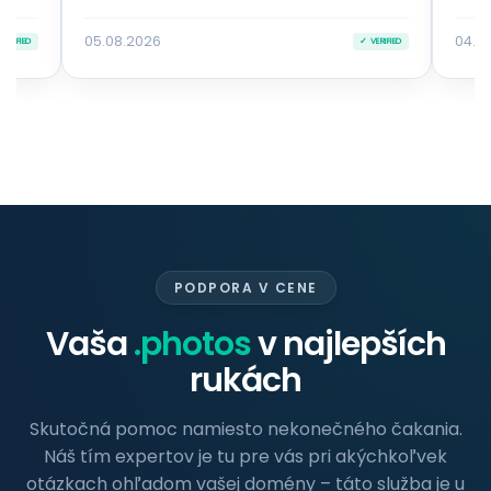
05.08.2026
04.0
VERIFIED
✓ VERIFIED
PODPORA V CENE
Vaša
.photos
v najlepších
rukách
Skutočná pomoc namiesto nekonečného čakania.
Náš tím expertov je tu pre vás pri akýchkoľvek
otázkach ohľadom vašej domény – táto služba je u