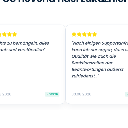
hts zu bemängeln, alles
"Nach einigen Supportanf
ach und verständlich"
kann ich nur sagen, dass 
Qualität wie auch die
Reaktionszeiten der
Beantwortungen äußerst
zufriedenst..."
8.2026
03.08.2026
✓ VERIFIED
✓