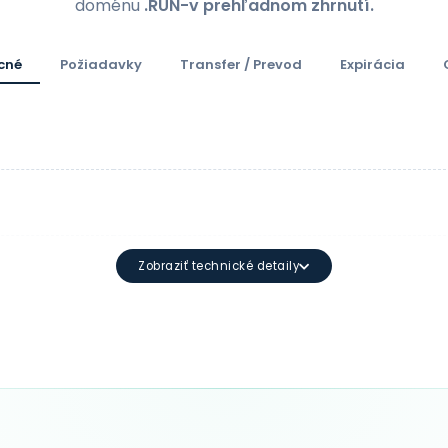
doménu
.RUN-v prehľadnom zhrnutí.
cné
Požiadavky
Transfer / Prevod
Expirácia
Zobraziť technické detaily
Minimálna dĺžka: 3 znakov Maximálna 