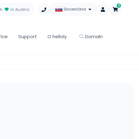
0
Slovenčina
th
in Austria
fice
Support
O helloly
Domain