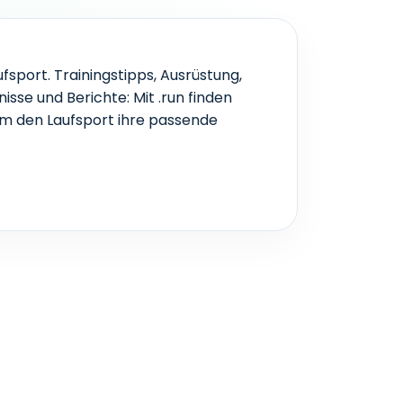
V reálnom čase
ufsport. Trainingstipps, Ausrüstung,
se und Berichte: Mit .run finden
m den Laufsport ihre passende