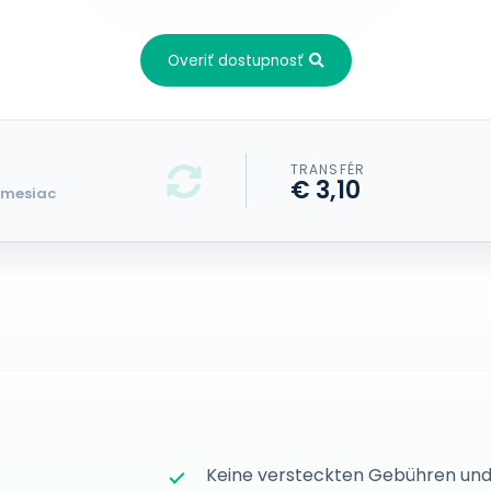
Overiť dostupnosť
TRANSFÉR
€ 3,10
/mesiac
Keine versteckten Gebühren und