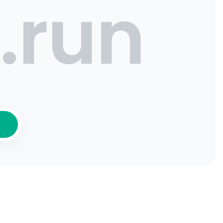
.run
Ť