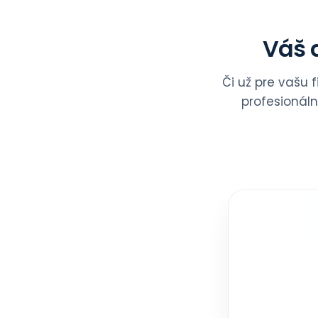
Váš d
Či už pre vašu 
profesionál