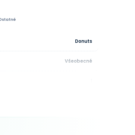
Ostatné
Donuts
Všeobecné
1
dĺžka: 63 znakov Povolené znaky: a-z,
0-9, - IDN znaky: áno
1 - 10 rok(y)