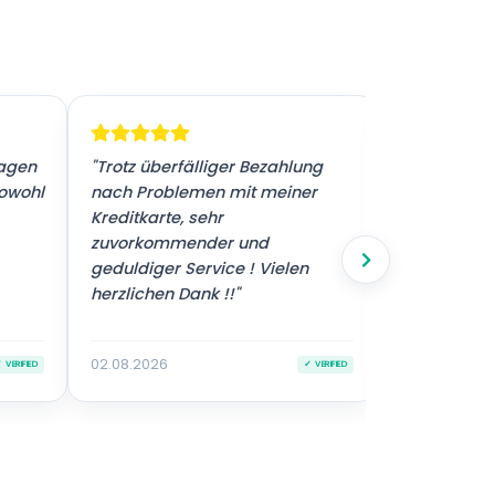
ragen
"Trotz überfälliger Bezahlung
"Sehr guter 
sowohl
nach Problemen mit meiner
Kreditkarte, sehr
zuvorkommender und
geduldiger Service ! Vielen
herzlichen Dank !!"
02.08.2026
02.08.2026
 VERIFIED
✓ VERIFIED