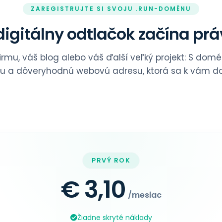
ZAREGISTRUJTE SI SVOJU .RUN-DOMÉNU
igitálny odtlačok začína prá
firmu, váš blog alebo váš ďalší veľký projekt: S do
nu a dôveryhodnú webovú adresu, ktorá sa k vám do
PRVÝ ROK
€ 3,10
/mesiac
Žiadne skryté náklady