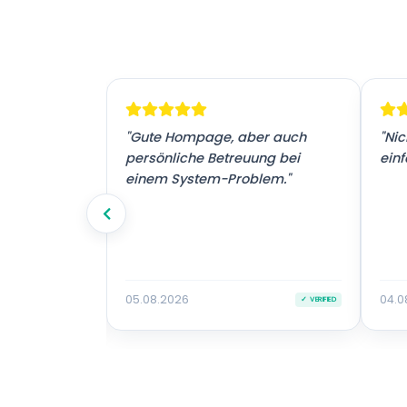
! Vielen
"Gute Hompage, aber auch
"Nic
tz."
persönliche Betreuung bei
einf
einem System-Problem."
05.08.2026
04.0
✓ VERIFIED
✓ VERIFIED