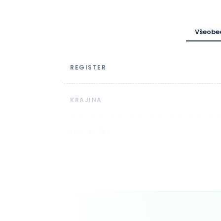
Všeobe
REGISTER
KRAJINA
MIN. DĹŽKA
SYNTAX DOMÉNY
TRVANIE