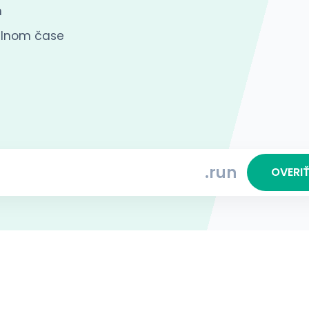
n
eálnom čase
.run
OVERI