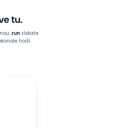
ve tu.
ménou
.run
získate
konale hodí.