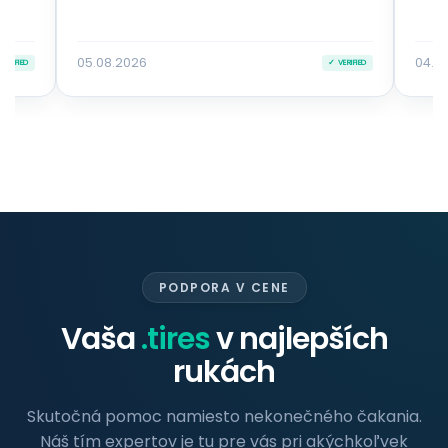
05.08.2026
04.0
VERIFIED
✓ VERIFIED
PODPORA V CENE
Vaša
.tires
v najlepších
rukách
Skutočná pomoc namiesto nekonečného čakania.
Náš tím expertov je tu pre vás pri akýchkoľvek