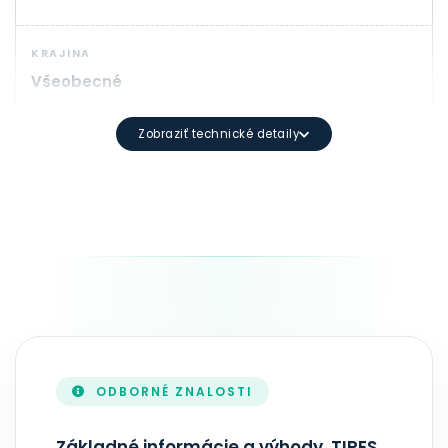
KRAJINA
Všeobecné
Zobraziť technické detaily
MIN. DĹŽKA
1
SYNTAX DOMÉNY
Minimálna dĺžka: 3 znakov Maximálna dĺžka: 63 znako
TRVANIE
1 - 10 rok(y)
ODBORNÉ ZNALOSTI
AKTUALIZÁCIA ZONEFILE
V reálnom čase
Základné informácie a výhody .TIRES