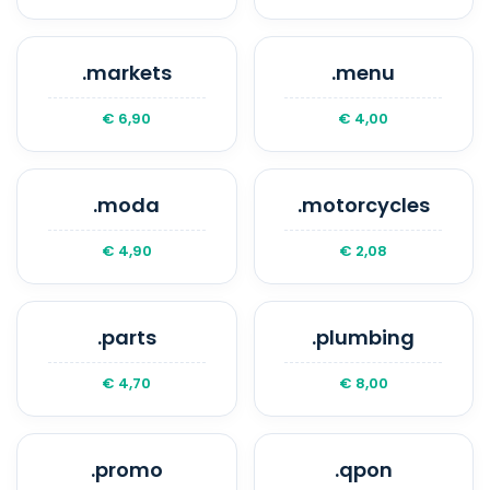
.markets
.menu
€ 6,90
€ 4,00
.moda
.motorcycles
€ 4,90
€ 2,08
.parts
.plumbing
€ 4,70
€ 8,00
.promo
.qpon