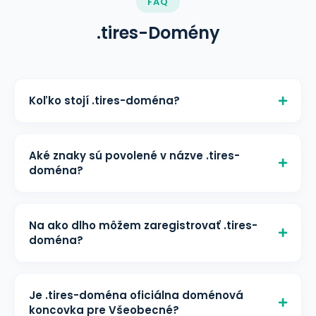
FAQ
.tires-Domény
Koľko stojí .tires-doména?
.tires-doména stojí € 11,50/mesiac za
registráciu, € 11,50/mesiac za obnovu a
Aké znaky sú povolené v názve .tires-
€ 11,50/mesiac za transfer na helloly.
doména?
Všetky ceny zahŕňajú bezplatnú
Minimálna dĺžka: 3 znakov Maximálna
správu DNS a ochranu WHOIS.
dĺžka: 63 znakov Povolené znaky: a-z,
Na ako dlho môžem zaregistrovať .tires-
0-9, IDN znaky: áno
doména?
.tires-doména je možné zaregistrovať
na 1 - 10 rok(y). Môžete ju obnoviť pred
Je .tires-doména oficiálna doménová
vypršaním, aby ste si doménu
koncovka pre Všeobecné?