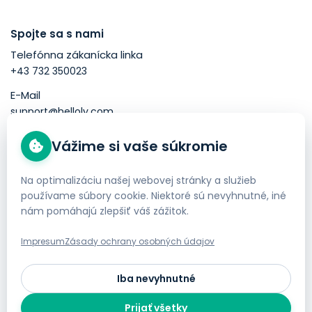
Spojte sa s nami
Telefónna zákanícka linka
+43 732 350023
E-Mail
support@helloly.com
Vážime si vaše súkromie
Dobré vedieť
Kúpiť doménu
Na optimalizáciu našej webovej stránky a služieb
používame súbory cookie. Niektoré sú nevyhnutné, iné
Objednať Webhosting
nám pomáhajú zlepšiť váš zážitok.
Impresum
Impresum
Zásady ochrany osobných údajov
Obchodné podmienky
Ochrana súkromia
Iba nevyhnutné
Bezplatné presunutie webových stránok
Prijať všetky