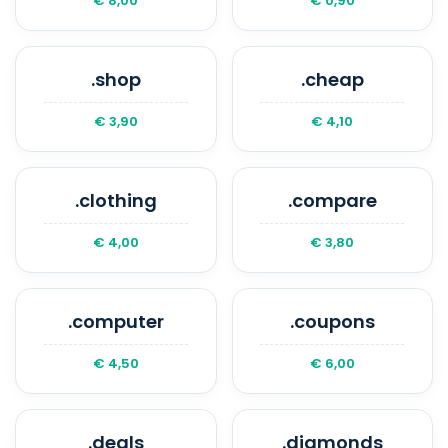
€ 8,00
€ 0,90
.shop
.cheap
€ 3,90
€ 4,10
.clothing
.compare
€ 4,00
€ 3,80
.computer
.coupons
€ 4,50
€ 6,00
.deals
.diamonds