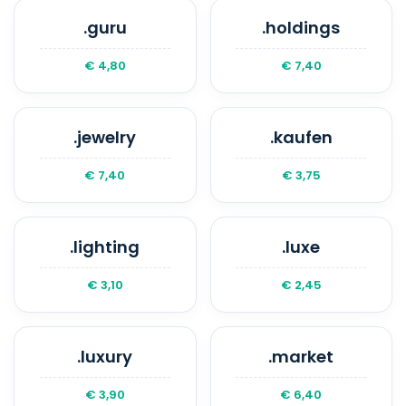
.guru
.holdings
€ 4,80
€ 7,40
.jewelry
.kaufen
€ 7,40
€ 3,75
.lighting
.luxe
€ 3,10
€ 2,45
.luxury
.market
€ 3,90
€ 6,40