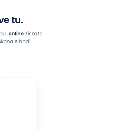
ve tu.
nou
.online
získate
konale hodí.