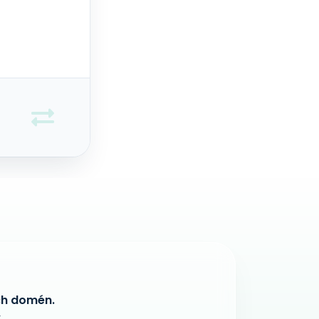
ch domén.
.