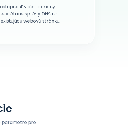
dostupnosť vašej domény.
ine vrátane správy DNS na
existujúcu webovú stránku.
cie
ké parametre pre