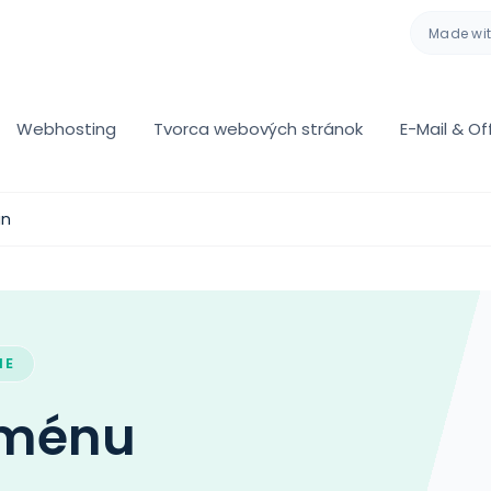
Made wi
Webhosting
Tvorca webových stránok
E-Mail & Of
in
NE
oménu