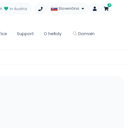
0
Slovenčina
th
in Austria
fice
Support
O helloly
Domain