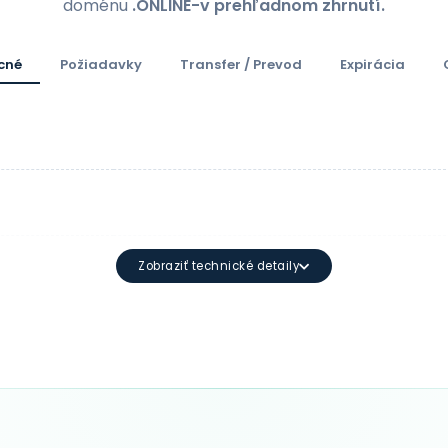
doménu
.ONLINE-v prehľadnom zhrnutí.
cné
Požiadavky
Transfer / Prevod
Expirácia
Zobraziť technické detaily
Minimálna dĺžka: 3 znakov Maximálna 