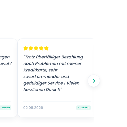
ragen
"Trotz überfälliger Bezahlung
"Sehr guter 
sowohl
nach Problemen mit meiner
Kreditkarte, sehr
zuvorkommender und
geduldiger Service ! Vielen
herzlichen Dank !!"
02.08.2026
02.08.2026
 VERIFIED
✓ VERIFIED