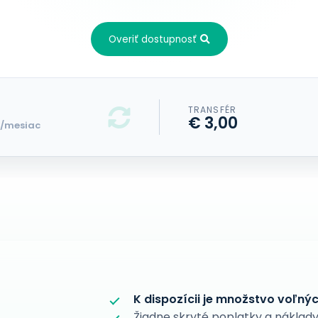
Overiť dostupnosť
TRANSFÉR
€ 3,00
/mesiac
K dispozícii je množstvo voľný
Žiadne skryté poplatky a náklady