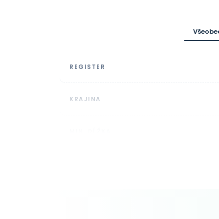
Všeobe
REGISTER
KRAJINA
MIN. DĹŽKA
SYNTAX DOMÉNY
TRVANIE