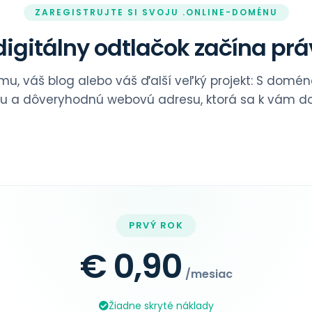
ZAREGISTRUJTE SI SVOJU .ONLINE-DOMÉNU
igitálny odtlačok začína prá
irmu, váš blog alebo váš ďalší veľký projekt: S domé
nu a dôveryhodnú webovú adresu, ktorá sa k vám do
PRVÝ ROK
€ 0,90
/mesiac
Žiadne skryté náklady