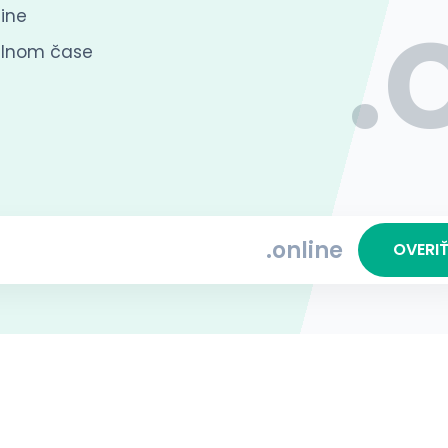
.
ine
eálnom čase
.online
OVERI