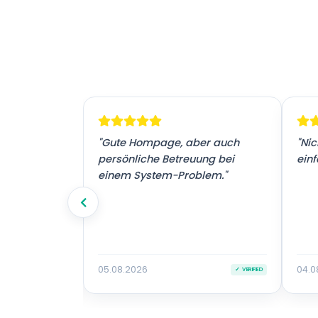
! Vielen
"Gute Hompage, aber auch
"Nic
tz."
persönliche Betreuung bei
einf
einem System-Problem."
05.08.2026
04.0
✓ VERIFIED
✓ VERIFIED