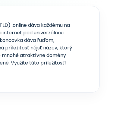
V reálnom čase
TLD) .online dáva každému na
a internet pod univerzálnou
 koncovka dáva ľuďom,
 príležitosť nájsť názov, ktorý
ože mnohé atraktívne domény
né. Využite túto príležitosť!