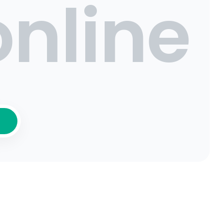
online
Ť