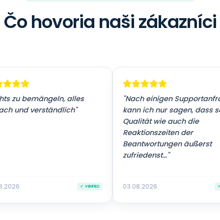
Čo hovoria naši zákazníci
hts zu bemängeln, alles
"Nach einigen Supportanf
ach und verständlich"
kann ich nur sagen, dass 
Qualität wie auch die
Reaktionszeiten der
Beantwortungen äußerst
zufriedenst..."
8.2026
03.08.2026
✓ VERIFIED
✓