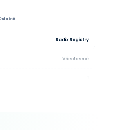
Ostatné
Radix Registry
Všeobecné
1
dĺžka: 63 znakov Povolené znaky: a-z,
0-9, - IDN znaky: áno
1 - 10 rok(y)