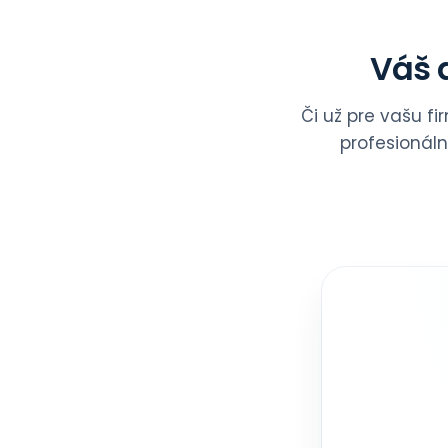
Váš d
Či už pre vašu f
profesionál