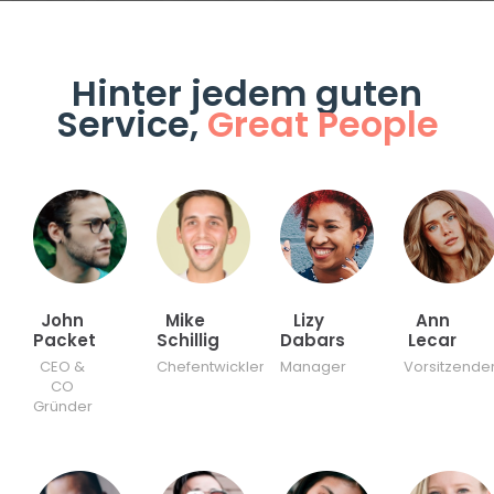
Hinter jedem guten
Service,
Great People
John
Mike
Lizy
Ann
Packet
Schillig
Dabars
Lecar
CEO &
Chefentwickler
Manager
Vorsitzende
CO
Gründer