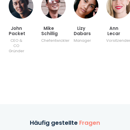
John
Mike
Lizy
Ann
Packet
Schillig
Dabars
Lecar
CEO &
Chefentwickler
Manager
Vorsitzende
CO
Gründer
Häufig gestellte
Fragen