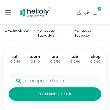
0
www.helloly.com
Homepage
Homepage
Baukasten
Baukasten
.at
.com
.eu
.de
.shop
€ 0,99
€ 1,40
€ 0,50
€ 0,90
€ 0,90
DOMAIN-CHECK