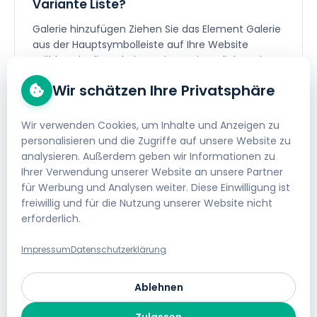
Variante Liste?
Galerie hinzufügen Ziehen Sie das Element Galerie
aus der Hauptsymbolleiste auf Ihre Website
Wählen Sie die Galerie-Variante Liste Klicken Sie...
Wir schätzen Ihre Privatsphäre
Homepage Baukasten
/
Bilder
Wir verwenden Cookies, um Inhalte und Anzeigen zu
personalisieren und die Zugriffe auf unsere Website zu
analysieren. Außerdem geben wir Informationen zu
Wie verwende ich die Galerie-
Ihrer Verwendung unserer Website an unsere Partner
Variante Masonry?
für Werbung und Analysen weiter. Diese Einwilligung ist
freiwillig und für die Nutzung unserer Website nicht
Galerie hinzufügen Ziehen Sie das Element Galerie
erforderlich.
aus der Hauptsymbolleiste auf Ihre Website
Wählen Sie die Galerie-Variante Masonry Klicken...
Impressum
Datenschutzerklärung
Homepage Baukasten
/
Bilder
Ablehnen