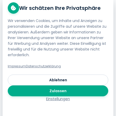
Wir schätzen Ihre Privatsphäre
Gut zu wissen
Domain kaufen
Wir verwenden Cookies, um Inhalte und Anzeigen zu
personalisieren und die Zugriffe auf unsere Website zu
Webhosting bestellen
analysieren. Außerdem geben wir Informationen zu
Impressum
Ihrer Verwendung unserer Website an unsere Partner
für Werbung und Analysen weiter. Diese Einwilligung ist
AGB
freiwillig und für die Nutzung unserer Website nicht
erforderlich.
Datenschutzerklärung
Geld-zurück-Garantie
Impressum
Datenschutzerklärung
Gratis Website Umzug
Ablehnen
Jobs bei helloly
Zulassen
Cookie-Einstellungen
Einstellungen