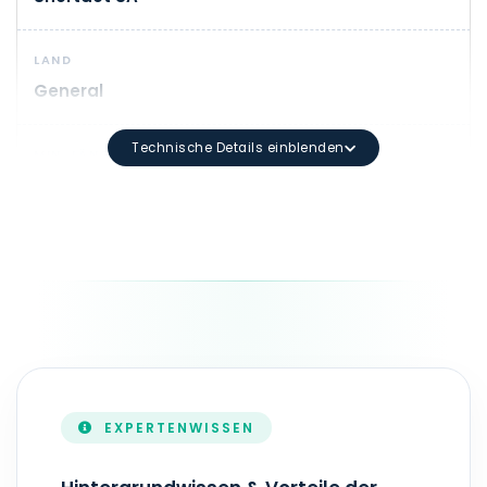
LAND
General
Technische Details einblenden
MIN. LÄNGE
1
DOMAIN-SYNTAX
Mindestlänge: 1 Zeichen Maximale Länge: 63 Zeichen 
LAUFZEIT
1 - 10 Jahr(e)
EXPERTENWISSEN
ZONEFILE-AKTUALISIERUNG
Echtzeit