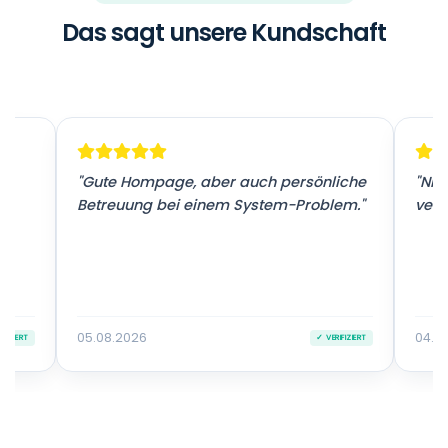
Das sagt unsere Kundschaft
r
"Gute Hompage, aber auch persönliche
"Nic
Betreuung bei einem System-Problem."
vers
05.08.2026
04.0
IFIZIERT
✓ VERIFIZIERT