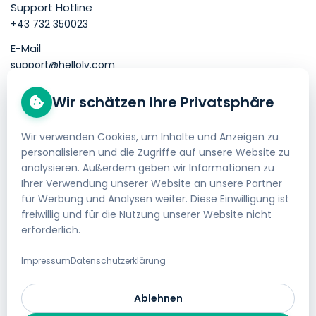
Support Hotline
+43 732 350023
E-Mail
support@helloly.com
Wir schätzen Ihre Privatsphäre
Gut zu wissen
Domain kaufen
Wir verwenden Cookies, um Inhalte und Anzeigen zu
personalisieren und die Zugriffe auf unsere Website zu
Webhosting bestellen
analysieren. Außerdem geben wir Informationen zu
Impressum
Ihrer Verwendung unserer Website an unsere Partner
für Werbung und Analysen weiter. Diese Einwilligung ist
AGB
freiwillig und für die Nutzung unserer Website nicht
erforderlich.
Datenschutzerklärung
Geld-zurück-Garantie
Impressum
Datenschutzerklärung
Gratis Website Umzug
Ablehnen
Jobs bei helloly