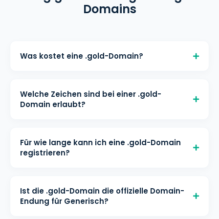
Domains
Was kostet eine .gold-Domain?
Eine .gold-Domain kostet €
13,00/Monat für die Registrierung, €
Welche Zeichen sind bei einer .gold-
13,00/Monat für die Verlängerung und
Domain erlaubt?
€ 13,00/Monat für den Transfer bei
Mindestlänge: 3 Zeichen Maximale
helloly. Alle Preise inklusive kostenloser
Länge: 63 Zeichen Erlaubte Zeichen: a-
DNS-Verwaltung und WHOIS-Schutz.
Für wie lange kann ich eine .gold-Domain
z, 0-9, IDN-Zeichen: ja
registrieren?
Eine .gold-Domain kann für 1 - 10
Jahr(e) registriert werden. Sie können
Ist die .gold-Domain die offizielle Domain-
sie vor Ablauf verlängern, um Ihre
Endung für Generisch?
Domain zu behalten.