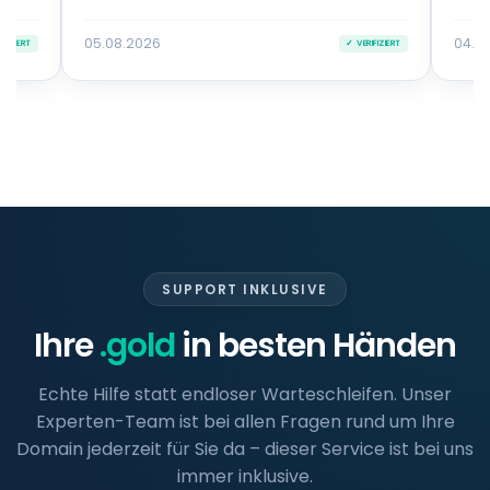
05.08.2026
04.0
IFIZIERT
✓ VERIFIZIERT
SUPPORT INKLUSIVE
Ihre
.gold
in besten Händen
Echte Hilfe statt endloser Warteschleifen. Unser
Experten-Team ist bei allen Fragen rund um Ihre
Domain jederzeit für Sie da – dieser Service ist bei uns
immer inklusive.