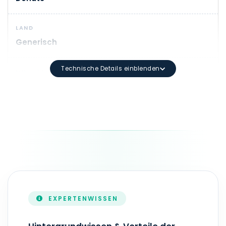
LAND
Generisch
Technische Details einblenden
MIN. LÄNGE
1
DOMAIN-SYNTAX
Mindestlänge: 3 Zeichen Maximale Länge: 63 Zeichen 
LAUFZEIT
1 - 10 Jahr(e)
EXPERTENWISSEN
ZONEFILE-AKTUALISIERUNG
Echtzeit