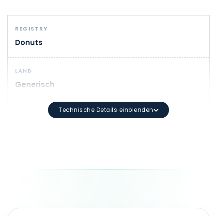
REGISTRY
Donuts
LAND
Generisch
Technische Details einblenden
MIN. LÄNGE
1
DOMAIN-SYNTAX
Mindestlänge: 3 Zeichen Maximale Länge: 63 Zeichen 
LAUFZEIT
1 - 10 Jahr(e)