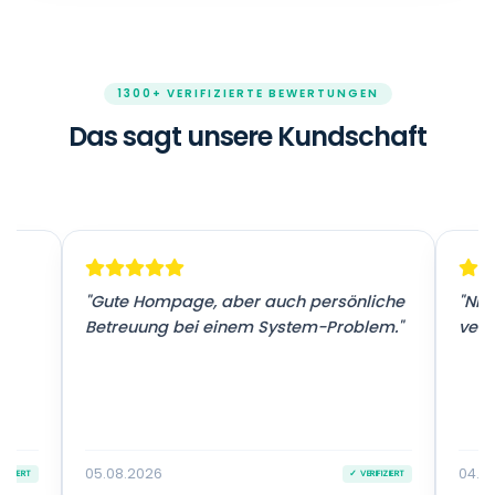
1300+ VERIFIZIERTE BEWERTUNGEN
Das sagt unsere Kundschaft
r
"Gute Hompage, aber auch persönliche
"Nic
Betreuung bei einem System-Problem."
vers
05.08.2026
04.0
IFIZIERT
✓ VERIFIZIERT