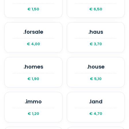
€ 1,50
€ 6,50
.forsale
.haus
€ 4,00
€ 3,70
.homes
.house
€ 1,90
€ 5,10
.immo
.land
€ 1,20
€ 4,70