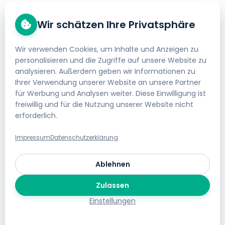
einer...
Wir schätzen Ihre Privatsphäre
Domains
/
Whois
Wir verwenden Cookies, um Inhalte und Anzeigen zu
personalisieren und die Zugriffe auf unsere Website zu
analysieren. Außerdem geben wir Informationen zu
Was ist die Owner-C Verifizierung?
Ihrer Verwendung unserer Website an unsere Partner
für Werbung und Analysen weiter. Diese Einwilligung ist
Bei der Neuregistrierung oder der
freiwillig und für die Nutzung unserer Website nicht
Inhaberdatenänderung von gewissen
erforderlich.
Domainendungen (zB. .com, .net, etc) erhalten Sie
als Domaininhaber eine...
Impressum
Datenschutzerklärung
Domains
/
Whois
Ablehnen
Zulassen
Einstellungen