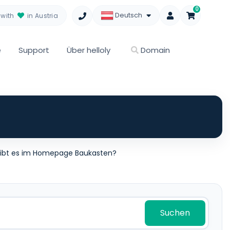
0
Deutsch
with
in Austria
e
Support
Über helloly
Domain
ibt es im Homepage Baukasten?
Suchen