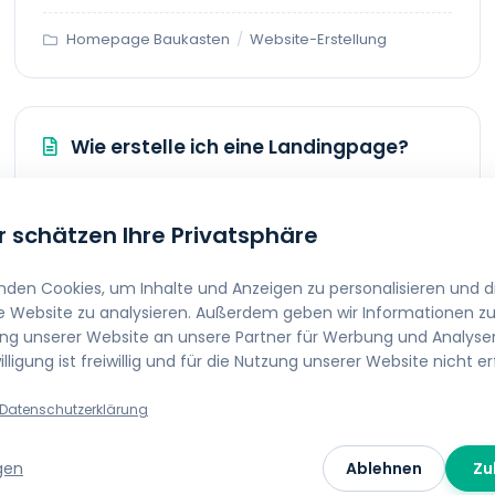
Homepage Baukasten
/
Website-Erstellung
Wie erstelle ich eine Landingpage?
Wenn Sie noch keine Website erstellt haben und
eine einfache Landingpage (Onepager) benötigen,
r schätzen Ihre Privatsphäre
gehen Sie folgendermaßen vor: Wählen Sie aus
dem...
nden Cookies, um Inhalte und Anzeigen zu personalisieren und di
e Website zu analysieren. Außerdem geben wir Informationen zu 
Homepage Baukasten
/
Website-Erstellung
g unserer Website an unsere Partner für Werbung und Analysen
illigung ist freiwillig und für die Nutzung unserer Website nicht er
Datenschutzerklärung
gen
Ablehnen
Zu