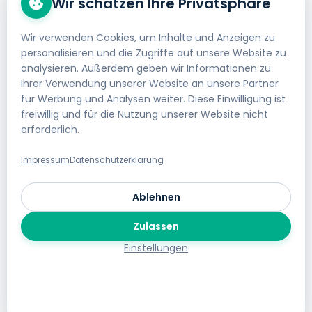
Wir schätzen Ihre Privatsphäre
Wir verwenden Cookies, um Inhalte und Anzeigen zu
personalisieren und die Zugriffe auf unsere Website zu
Wie binde ich einen Spotify Player
analysieren. Außerdem geben wir Informationen zu
ein?
Ihrer Verwendung unserer Website an unsere Partner
für Werbung und Analysen weiter. Diese Einwilligung ist
Spotify Player einbinden Ziehen Sie das Element
freiwillig und für die Nutzung unserer Website nicht
Medien aus der Hauptsymbolleiste auf Ihre
erforderlich.
Website Wählen Sie die Vorlage Spotify Spieler
Fügen...
Impressum
Datenschutzerklärung
Homepage Baukasten
/
Medien
Ablehnen
Zulassen
Einstellungen
© 2026 helloly GmbH - Domain und Webhosting Provider aus
Österreich