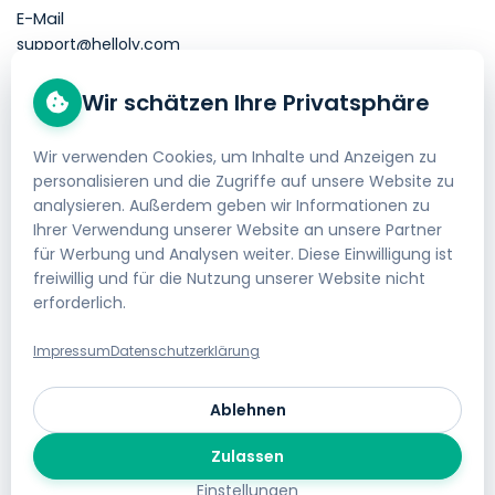
E-Mail
support@helloly.com
Wir schätzen Ihre Privatsphäre
Gut zu wissen
Domain kaufen
Wir verwenden Cookies, um Inhalte und Anzeigen zu
personalisieren und die Zugriffe auf unsere Website zu
Webhosting bestellen
analysieren. Außerdem geben wir Informationen zu
Impressum
Ihrer Verwendung unserer Website an unsere Partner
für Werbung und Analysen weiter. Diese Einwilligung ist
AGB
freiwillig und für die Nutzung unserer Website nicht
erforderlich.
Datenschutzerklärung
Geld-zurück-Garantie
Impressum
Datenschutzerklärung
Gratis Website Umzug
Ablehnen
Jobs bei helloly
Zulassen
Cookie-Einstellungen
Einstellungen