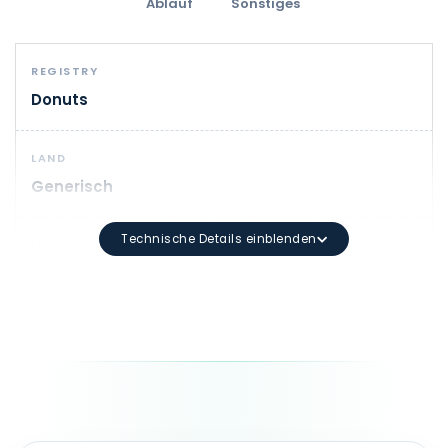
Ablauf
Sonstiges
REGISTRY
Donuts
LAND
Generisch
Technische Details einblenden
MIN. LÄNGE
1
DOMAIN-SYNTAX
Mindestlänge: 3 Zeichen Maximale Länge: 63 Zeichen 
LAUFZEIT
1 - 10 Jahr(e)