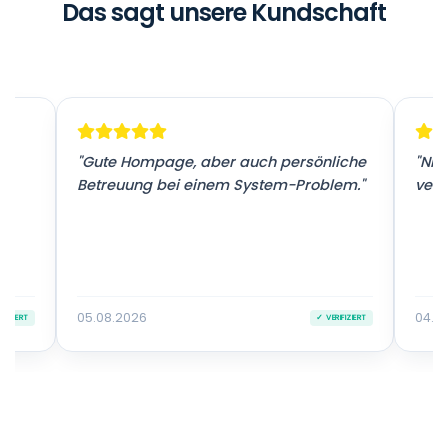
Das sagt unsere Kundschaft
r
"Gute Hompage, aber auch persönliche
"Nic
Betreuung bei einem System-Problem."
vers
05.08.2026
04.0
IFIZIERT
✓ VERIFIZIERT