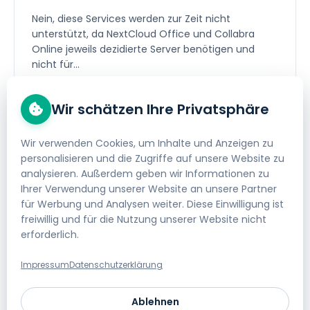
Nein, diese Services werden zur Zeit nicht
unterstützt, da NextCloud Office und Collabra
Online jeweils dezidierte Server benötigen und
nicht für...
Webhosting & E-Mail
Wir schätzen Ihre Privatsphäre
Wir verwenden Cookies, um Inhalte und Anzeigen zu
personalisieren und die Zugriffe auf unsere Website zu
Was sind die Vorteile von einem
analysieren. Außerdem geben wir Informationen zu
Webhosting bei helloly?
Ihrer Verwendung unserer Website an unsere Partner
für Werbung und Analysen weiter. Diese Einwilligung ist
helloly hat sich zum Ziel gesetzt, preisgünstiges
freiwillig und für die Nutzung unserer Website nicht
sowie technisch ausgefeiltes Webhosting mit
erforderlich.
Datenstandort Österreich - kombiniert mit
einem...
Impressum
Datenschutzerklärung
Bestellung
Ablehnen