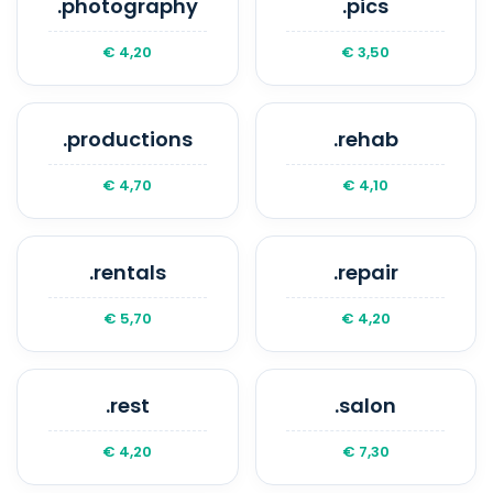
.photography
.pics
€ 4,20
€ 3,50
.productions
.rehab
€ 4,70
€ 4,10
.rentals
.repair
€ 5,70
€ 4,20
.rest
.salon
€ 4,20
€ 7,30