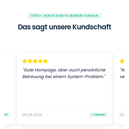
1300+ VERIFIZIERTE BEWERTUNGEN
Das sagt unsere Kundschaft
r
"Gute Hompage, aber auch persönliche
"Nic
Betreuung bei einem System-Problem."
vers
05.08.2026
04.0
IFIZIERT
✓ VERIFIZIERT