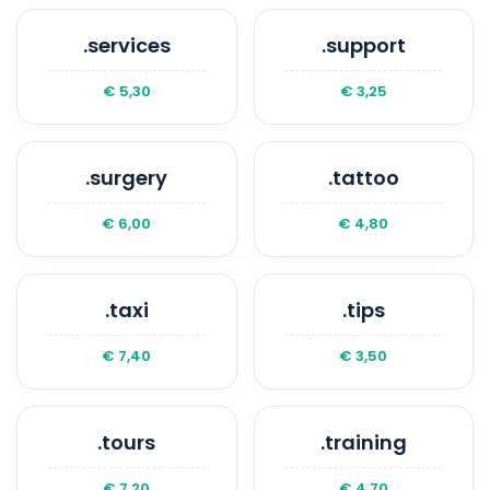
.services
.support
€ 5,30
€ 3,25
.surgery
.tattoo
€ 6,00
€ 4,80
.taxi
.tips
€ 7,40
€ 3,50
.tours
.training
€ 7,20
€ 4,70