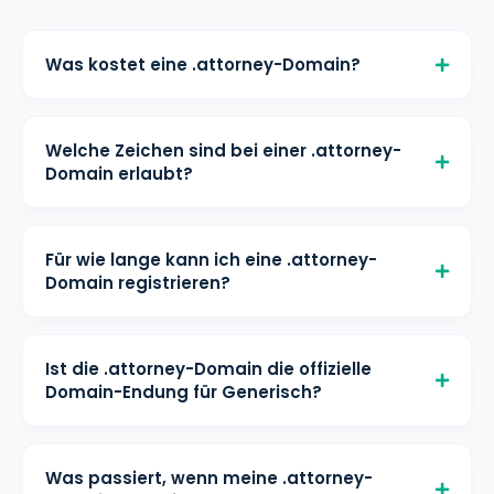
Was kostet eine .attorney-Domain?
Eine .attorney-Domain kostet €
6,70/Monat für die Registrierung, €
Welche Zeichen sind bei einer .attorney-
6,70/Monat für die Verlängerung und
Domain erlaubt?
€ 6,70/Monat für den Transfer bei
Mindestlänge: 3 Zeichen Maximale
helloly. Alle Preise inklusive kostenloser
Länge: 63 Zeichen Erlaubte Zeichen: a-
DNS-Verwaltung und WHOIS-Schutz.
Für wie lange kann ich eine .attorney-
z, 0-9, IDN-Zeichen: ja
Domain registrieren?
Eine .attorney-Domain kann für 1 - 10
Jahr(e) registriert werden. Sie können
Ist die .attorney-Domain die offizielle
sie vor Ablauf verlängern, um Ihre
Domain-Endung für Generisch?
Domain zu behalten.
Ja, die .attorney-Domain ist die
offizielle Länder-Domain (ccTLD) für
Was passiert, wenn meine .attorney-