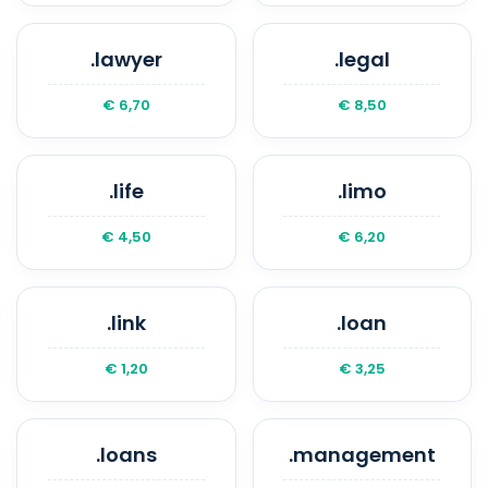
.lawyer
.legal
€ 6,70
€ 8,50
.life
.limo
€ 4,50
€ 6,20
.link
.loan
€ 1,20
€ 3,25
.loans
.management