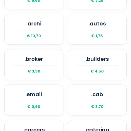
€ 6,60
€ 2,25
.archi
.autos
€ 10,70
€ 1,75
.broker
.builders
€ 3,90
€ 4,50
.email
.cab
€ 0,90
€ 3,70
.careers
.catering