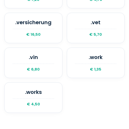
.versicherung
.vet
€ 16,50
€ 5,70
.vin
.work
€ 6,80
€ 1,35
.works
€ 4,50