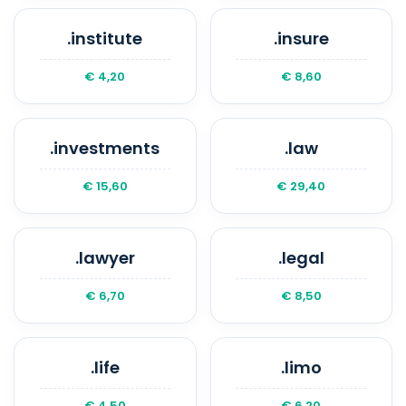
.institute
.insure
€ 4,20
€ 8,60
.investments
.law
€ 15,60
€ 29,40
.lawyer
.legal
€ 6,70
€ 8,50
.life
.limo
€ 4,50
€ 6,20