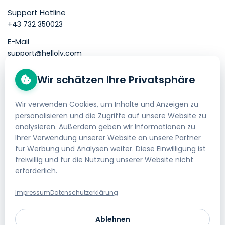
Support Hotline
+43 732 350023
E-Mail
support@helloly.com
Wir schätzen Ihre Privatsphäre
Gut zu wissen
Domain kaufen
Wir verwenden Cookies, um Inhalte und Anzeigen zu
personalisieren und die Zugriffe auf unsere Website zu
Webhosting bestellen
analysieren. Außerdem geben wir Informationen zu
Impressum
Ihrer Verwendung unserer Website an unsere Partner
für Werbung und Analysen weiter. Diese Einwilligung ist
AGB
freiwillig und für die Nutzung unserer Website nicht
erforderlich.
Datenschutzerklärung
Geld-zurück-Garantie
Impressum
Datenschutzerklärung
Gratis Website Umzug
Ablehnen