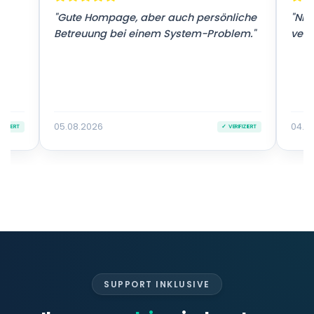
r
"Gute Hompage, aber auch persönliche
"Nic
Betreuung bei einem System-Problem."
vers
05.08.2026
04.0
IFIZIERT
✓ VERIFIZIERT
SUPPORT INKLUSIVE