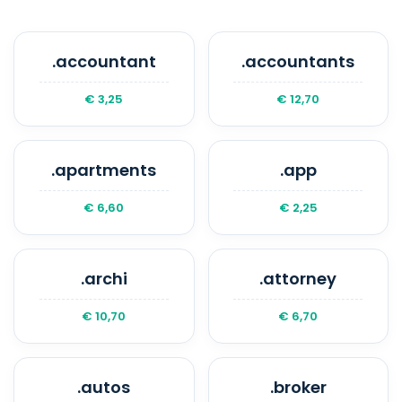
aktivieren, um Ihre Domain nicht zu
verlieren.
.accountant
.accountants
€ 3,25
€ 12,70
.apartments
.app
€ 6,60
€ 2,25
.archi
.attorney
€ 10,70
€ 6,70
.autos
.broker