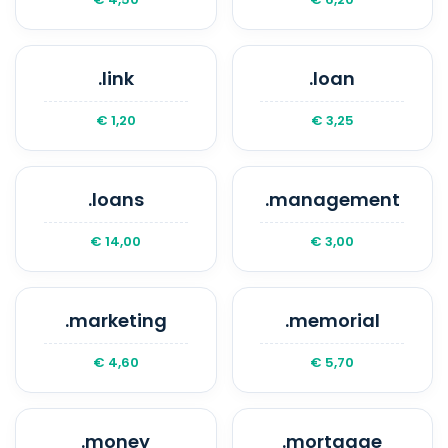
.link
.loan
€ 1,20
€ 3,25
.loans
.management
€ 14,00
€ 3,00
.marketing
.memorial
€ 4,60
€ 5,70
.money
.mortgage