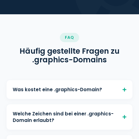
FAQ
Häufig gestellte Fragen zu
.graphics-Domains
Was kostet eine .graphics-Domain?
Eine .graphics-Domain kostet €
3,00/Monat für die Registrierung, €
Welche Zeichen sind bei einer .graphics-
3,00/Monat für die Verlängerung und
Domain erlaubt?
€ 3,00/Monat für den Transfer bei
Mindestlänge: 3 Zeichen Maximale
helloly. Alle Preise inklusive kostenloser