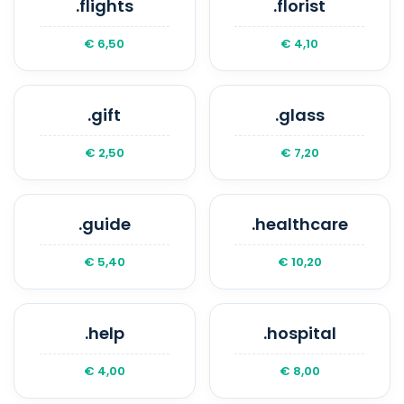
.flights
.florist
€ 6,50
€ 4,10
.gift
.glass
€ 2,50
€ 7,20
.guide
.healthcare
€ 5,40
€ 10,20
.help
.hospital
€ 4,00
€ 8,00