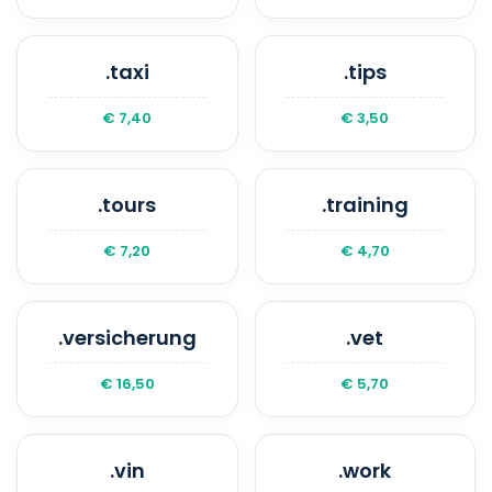
.taxi
.tips
€ 7,40
€ 3,50
.tours
.training
€ 7,20
€ 4,70
.versicherung
.vet
€ 16,50
€ 5,70
.vin
.work