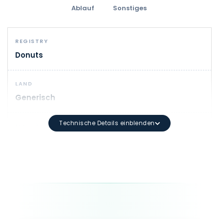
Ablauf
Sonstiges
REGISTRY
Donuts
LAND
Generisch
Technische Details einblenden
MIN. LÄNGE
1
DOMAIN-SYNTAX
Mindestlänge: 3 Zeichen Maximale Länge: 63 Zeichen 
LAUFZEIT