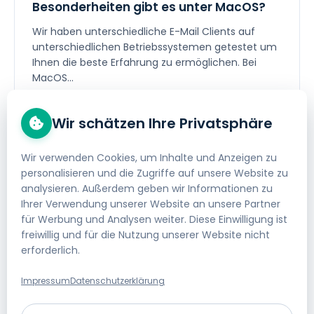
Besonderheiten gibt es unter MacOS?
Wir haben unterschiedliche E-Mail Clients auf
unterschiedlichen Betriebssystemen getestet um
Ihnen die beste Erfahrung zu ermöglichen. Bei
MacOS...
Webhosting & E-Mail
/
E-Mail
Wir schätzen Ihre Privatsphäre
Wir verwenden Cookies, um Inhalte und Anzeigen zu
personalisieren und die Zugriffe auf unsere Website zu
Wie formatiere ich E-Mails im
analysieren. Außerdem geben wir Informationen zu
Webmail Client mit HMTL?
Ihrer Verwendung unserer Website an unsere Partner
für Werbung und Analysen weiter. Diese Einwilligung ist
Im helloly Webmail Client können Sie Ihre E-Mails
freiwillig und für die Nutzung unserer Website nicht
mittels HTML formattieren. Um E-Mails
erforderlich.
standardgemäß mittels HTML zu formattieren,
gehen Sie...
Impressum
Datenschutzerklärung
Webhosting & E-Mail
/
E-Mail