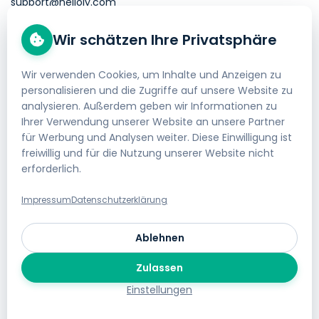
support@helloly.com
Wir schätzen Ihre Privatsphäre
Gut zu wissen
Domain kaufen
Wir verwenden Cookies, um Inhalte und Anzeigen zu
personalisieren und die Zugriffe auf unsere Website zu
Webhosting bestellen
analysieren. Außerdem geben wir Informationen zu
Impressum
Ihrer Verwendung unserer Website an unsere Partner
für Werbung und Analysen weiter. Diese Einwilligung ist
AGB
freiwillig und für die Nutzung unserer Website nicht
erforderlich.
Datenschutzerklärung
Geld-zurück-Garantie
Impressum
Datenschutzerklärung
Gratis Website Umzug
Ablehnen
Jobs bei helloly
Zulassen
Cookie-Einstellungen
Einstellungen