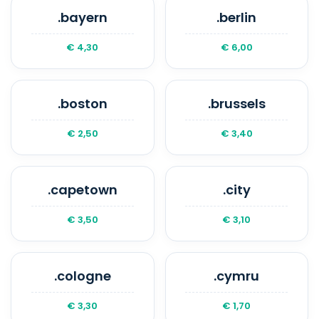
.bayern
.berlin
€ 4,30
€ 6,00
.boston
.brussels
€ 2,50
€ 3,40
.capetown
.city
€ 3,50
€ 3,10
.cologne
.cymru
€ 3,30
€ 1,70