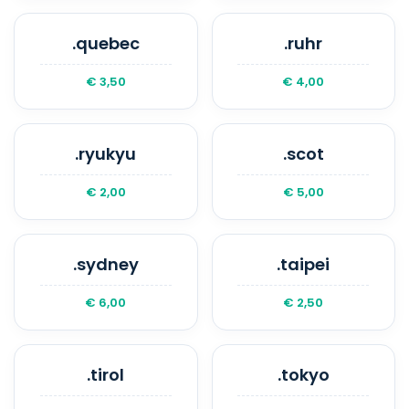
.quebec
.ruhr
€ 3,50
€ 4,00
.ryukyu
.scot
€ 2,00
€ 5,00
.sydney
.taipei
€ 6,00
€ 2,50
.tirol
.tokyo