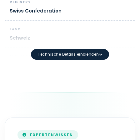
REGISTRY
Swiss Confederation
LAND
Schweiz
Technische Details einblenden
MIN. LÄNGE
1
DOMAIN-SYNTAX
Mindestlänge: 3 Zeichen Maximale Länge: 63 Zeichen 
LAUFZEIT
1 - 10 Jahr(e)
EXPERTENWISSEN
ZONEFILE-AKTUALISIERUNG