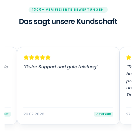
1300+ VERIFIZIERTE BEWERTUNGEN
Das sagt unsere Kundschaft
 sie
"Guter Support und gute Leistung"
"Tol
herv
prof
unko
Ticke
29.07.2026
27.0
IFIZIERT
✓ VERIFIZIERT