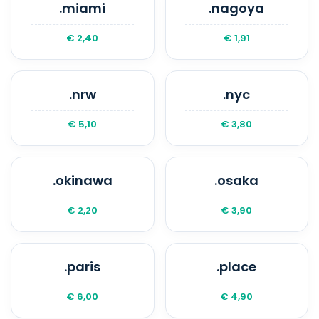
.miami
.nagoya
€ 2,40
€ 1,91
.nrw
.nyc
€ 5,10
€ 3,80
.okinawa
.osaka
€ 2,20
€ 3,90
.paris
.place
€ 6,00
€ 4,90