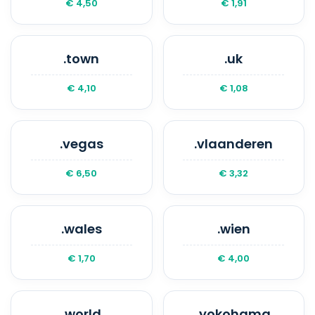
€ 4,50
€ 1,91
.town
.uk
€ 4,10
€ 1,08
.vegas
.vlaanderen
€ 6,50
€ 3,32
.wales
.wien
€ 1,70
€ 4,00
.world
.yokohama