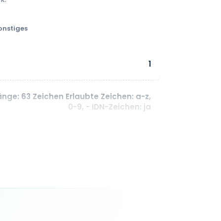
onstiges
1
nge: 63 Zeichen Erlaubte Zeichen: a-z,
0-9, - IDN-Zeichen: ja
1 - 10 Jahr(e)
Echtzeit