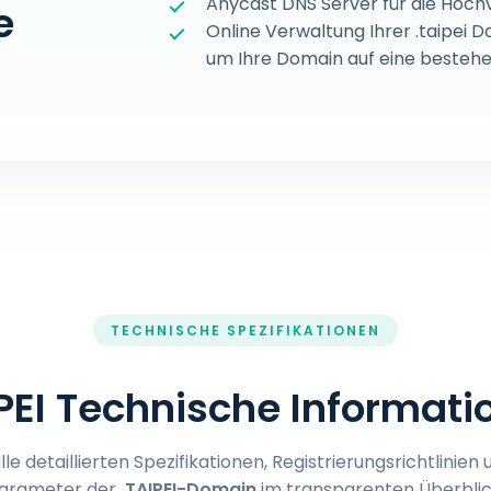
Anycast DNS Server für die Hoch
e
Online Verwaltung Ihrer .taipei
um Ihre Domain auf eine bestehe
TECHNISCHE SPEZIFIKATIONEN
IPEI Technische Informati
alle detaillierten Spezifikationen, Registrierungsrichtlinie
arameter der
.TAIPEI-Domain
im transparenten Überblic