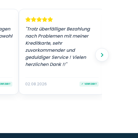
ragen
"Trotz überfälliger Bezahlung
"Sehr guter 
sowohl
nach Problemen mit meiner
Kreditkarte, sehr
zuvorkommender und
geduldiger Service ! Vielen
herzlichen Dank !!"
02.08.2026
02.08.2026
RIFIZIERT
✓ VERIFIZIERT