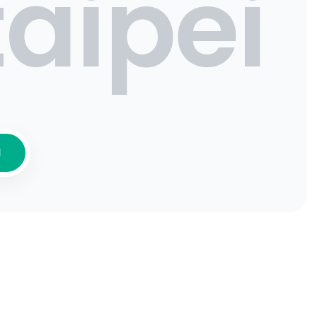
taipei
N