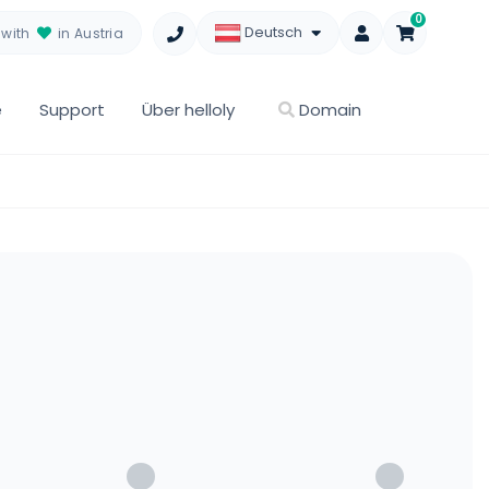
0
Deutsch
with
in Austria
e
Support
Über helloly
Domain