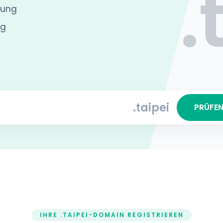
.
rung
ng
.taipei
PRÜFE
IHRE .TAIPEI-DOMAIN REGISTRIEREN