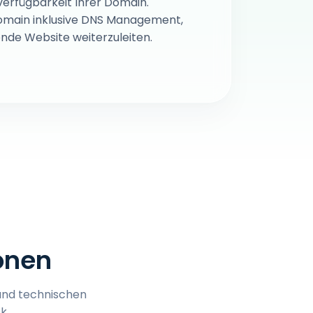
verfügbarkeit Ihrer Domain.
 Domain inklusive DNS Management,
nde Website weiterzuleiten.
onen
n und technischen
k.