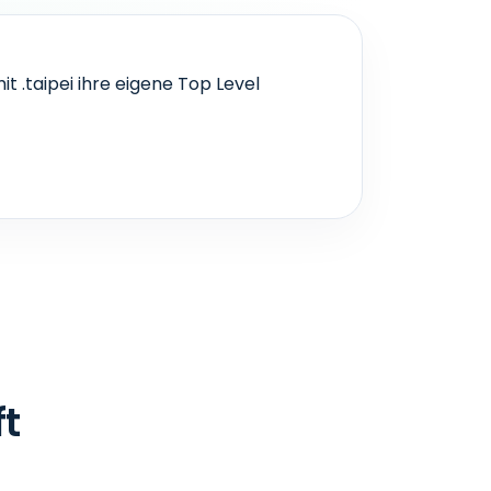
it .taipei ihre eigene Top Level
t