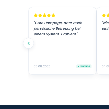
! Vielen
"Gute Hompage, aber auch
"Nic
tz."
persönliche Betreuung bei
einf
einem System-Problem."
05.08.2026
04.0
✓ VERIFIZIERT
✓ VERIFIZIERT