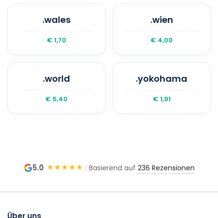
.wales
.wien
€ 1,70
€ 4,00
.world
.yokohama
€ 5,40
€ 1,91
★★★★★
5.0
|
Basierend auf
236 Rezensionen
Über uns