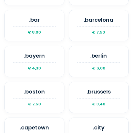
.bar
.barcelona
€ 8,00
€ 7,50
.bayern
.berlin
€ 4,30
€ 6,00
.boston
.brussels
€ 2,50
€ 3,40
.capetown
.city