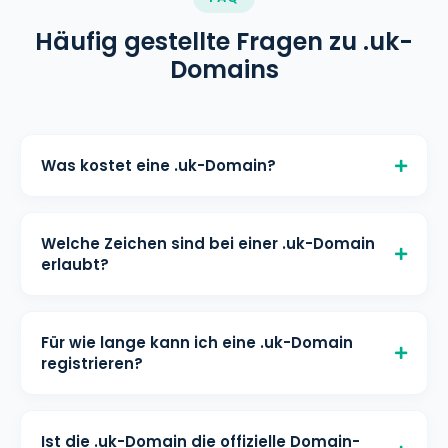
Häufig gestellte Fragen zu .uk-
Domains
Was kostet eine .uk-Domain?
Eine .uk-Domain kostet € 1,08/Monat
für die Registrierung, € 1,08/Monat für
Welche Zeichen sind bei einer .uk-Domain
die Verlängerung und € 1,08/Monat für
erlaubt?
den Transfer bei helloly. Alle Preise
Mindestlänge: 3 Zeichen Maximale
inklusive kostenloser DNS-Verwaltung
Länge: 63 Zeichen Erlaubte Zeichen: a-
und WHOIS-Schutz.
Für wie lange kann ich eine .uk-Domain
z 0-9 (The first or last Characters of a
registrieren?
Third Level Domain may neint be a
Eine .uk-Domain kann für 1 - 10 Jahr(e)
Bindestrich) IDN-Zeichen: k.A.
registriert werden. Sie können sie vor
Ist die .uk-Domain die offizielle Domain-