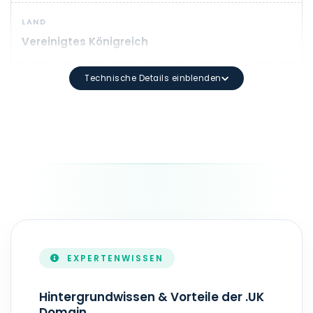
LAND
Vereinigtes Königreich
Technische Details einblenden
MIN. LÄNGE
2
DOMAIN-SYNTAX
Mindestlänge: 3 Zeichen Maximale Länge: 63 Zeichen E
LAUFZEIT
1 - 10 Jahr(e)
EXPERTENWISSEN
ZONEFILE-AKTUALISIERUNG
Several times a Tag
Hintergrundwissen & Vorteile der .UK
Domain