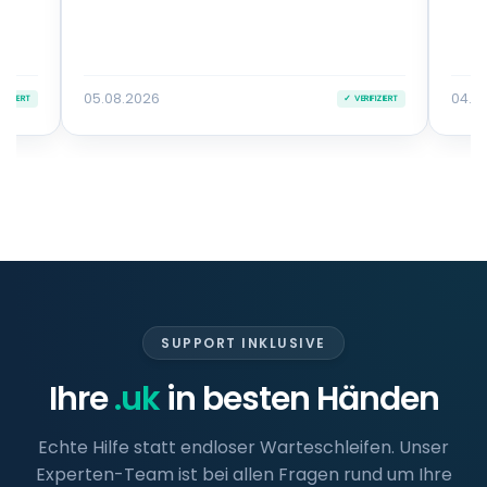
05.08.2026
04.0
IFIZIERT
✓ VERIFIZIERT
SUPPORT INKLUSIVE
Ihre
.uk
in besten Händen
Echte Hilfe statt endloser Warteschleifen. Unser
Experten-Team ist bei allen Fragen rund um Ihre