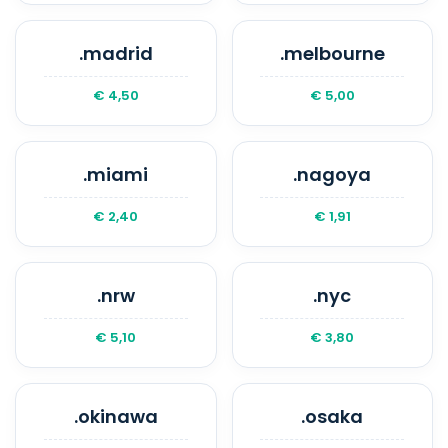
.madrid
.melbourne
€ 4,50
€ 5,00
.miami
.nagoya
€ 2,40
€ 1,91
.nrw
.nyc
€ 5,10
€ 3,80
.okinawa
.osaka