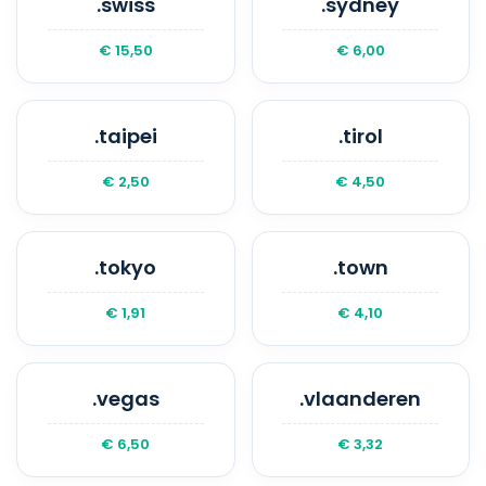
.swiss
.sydney
€ 15,50
€ 6,00
.taipei
.tirol
€ 2,50
€ 4,50
.tokyo
.town
€ 1,91
€ 4,10
.vegas
.vlaanderen
€ 6,50
€ 3,32